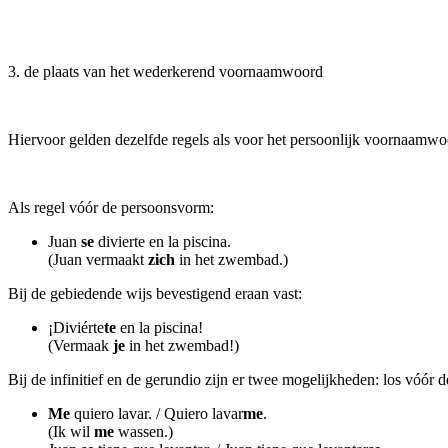
3
. de plaats van het wederkerend voornaamwoord
Hiervoor gelden dezelfde regels als voor het persoonlijk voornaamw
Als regel vóór de persoonsvorm:
Juan
se
divierte en la piscina.
(Juan vermaakt
zich
in het zwembad.)
Bij de gebiedende wijs bevestigend eraan vast:
¡Diviérte
te
en la piscina!
(Vermaak
je
in het zwembad!)
Bij de infinitief en de gerundio zijn er twee mogelijkheden: los vóór
Me
quiero lavar. / Quiero lavar
me
.
(Ik wil
me
wassen.)