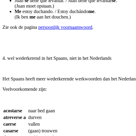
Juan
se
tiene que levantar. / Juan tiene que levantar
se
.
(Juan moet opstaan.)
Me
estoy duchando. / Estoy duchándo
me
.
(Ik ben
me
aan het douchen.)
Zie ook de pagina
persoonlijk voornaamwoord
.
4
. wel wederkerend in het Spaans, niet in het Nederlands
Het Spaans heeft meer wederkerende werkwoorden dan het Nederlan
Veelvoorkomende zijn:
acostarse
naar bed gaan
atreverse a
durven
caerse
vallen
casarse
(gaan) trouwen