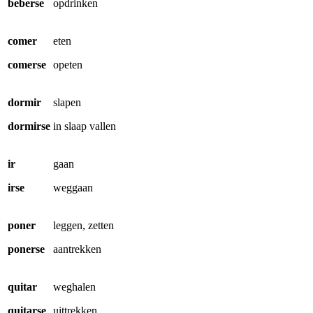
beberse
opdrinken
comer
eten
comerse
opeten
dormir
slapen
dormirse
in slaap vallen
ir
gaan
irse
weggaan
poner
leggen, zetten
ponerse
aantrekken
quitar
weghalen
quitarse
uittrekken