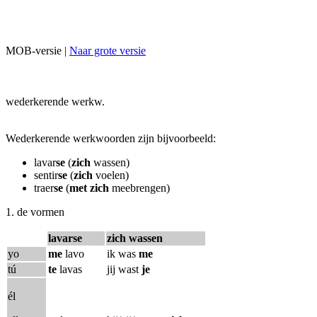
MOB-versie |
Naar grote versie
wederkerende werkw.
Wederkerende werkwoorden zijn bijvoorbeeld:
lavar
se
(
zich
wassen)
sentir
se
(
zich
voelen)
traer
se
(
met zich
meebrengen)
1. de vormen
lavarse
zich wassen
yo
me
lavo
ik was
me
tú
te
lavas
jij wast
je
él