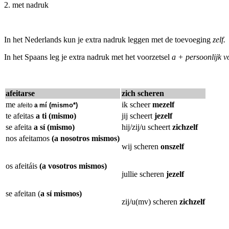
2
. met nadruk
In het Nederlands kun je extra nadruk leggen met de toevoeging
zelf.
In het Spaans leg je extra nadruk met het voorzetsel
a + persoonlijk
afeitarse
zich scheren
me
ik scheer
mezelf
í (mismo*)
afeito
a m
te afeitas
a ti (mismo)
jij scheert
jezelf
se afeita
a sí (mismo)
hij/zij/u scheert
zichzelf
nos afeitamos
(a nosotros mismos)
wij scheren
onszelf
os afeitáis
(a vosotros mismos)
jullie scheren
jezelf
se afeitan (
a sí mismos)
zij/u(mv) scheren
zichzelf