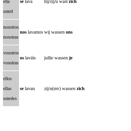
ella
se
lava
hij/zij/u wast
zich
usted
nosotros
nos
lavamos
wij wassen
ons
nosotras
vosotros
os
laváis
jullie wassen
je
vosotras
ellos
ellas
se
lavan
zij/u(mv) wassen
zich
ustedes