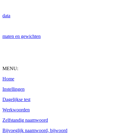
data
maten en gewichten
MENU:
Home
Instellingen
Dagelijkse test
Werkwoorden
Zelfstandig naamwoord
Bijvoeglijk naamwoord, bijwoord