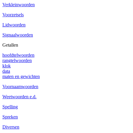
Verkleinwoorden
Voorzetsels
Lidwoorden
Signaalwoorden
Getallen
hoofdtelwoorden
rangtelwoorden
klok
data
maten en gewichten
Voornaamwoorden
Weetwoorden e.d.
Spelling
Spreken
Diversen