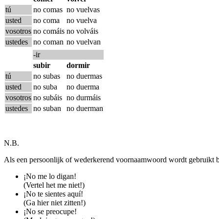
tú
no comas
no vuelvas
usted
no coma
no vuelva
vosotros
no comáis
no volváis
ustedes
no coman
no vuelvan
-ir
subir
dormir
tú
no subas
no duermas
usted
no suba
no duerma
vosotros
no subáis
no durmáis
ustedes
no suban
no duerman
N.B.
Als een persoonlijk of wederkerend voornaamwoord wordt gebruikt bij
¡No me lo digan!
(Vertel het me niet!)
¡No te sientes aquí!
(Ga hier niet zitten!)
¡No se preocupe!