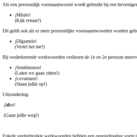
Als een persoonlijk voornaamwoord wordt gebruikt bij een bevestigend
¡Míralo!
(Kijk ernaar!)
Dit geldt ook als er meer persoonlijke voornaamwoorden worden gebru
¡Dígamelo!
(Vertel het me!)
Bij wederkerende werkwoorden verliezen de 1e en 2e persoon meervoud
¡Sentémonos!
(Laten we gaan zitten!)
¡Levantaos!
(Staan jullie op!)
Uitzondering:
¡I
d
os!
(Gaan jullie weg!)
Enkele veelgebruikte werkwoorden hebben een onregelmatige vorm i