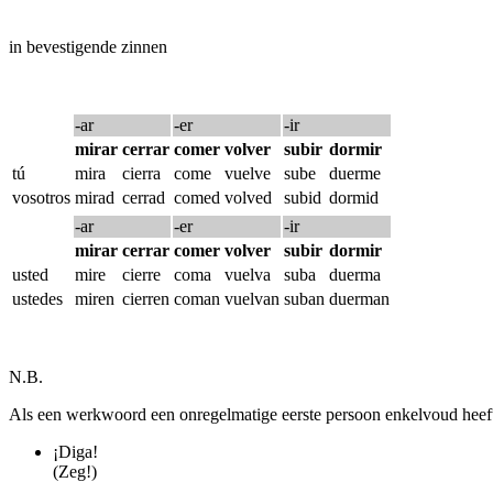
in bevestigende zinnen
-ar
-er
-ir
mirar
cerrar
comer
volver
subir
dormir
tú
mira
cierra
come
vuelve
sube
duerme
vosotros
mirad
cerrad
comed
volved
subid
dormid
-ar
-er
-ir
mirar
cerrar
comer
volver
subir
dormir
usted
mire
cierre
coma
vuelva
suba
duerma
ustedes
miren
cierren
coman
vuelvan
suban
duerman
N.B.
Als een werkwoord een onregelmatige eerste persoon enkelvoud heeft,
¡Diga!
(Zeg!)