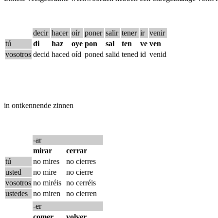
decir
hacer
oír
poner
salir
tener
ir
venir
tú
di
haz
oye
pon
sal
ten
ve
ven
vosotros
decid
haced
oíd
poned
salid
tened
id
venid
in ontkennende zinnen
-ar
mirar
cerrar
tú
no mires
no cierres
usted
no mire
no cierre
vosotros
no miréis
no cerréis
ustedes
no miren
no cierren
-er
comer
volver