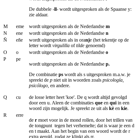
De dubbele -
ll
- wordt uitgesproken als de Spaanse y:
zie aldaar.
M
eme
wordt uitgesproken als de Nederlandse
m
N
ene
wordt uitgesproken als de Nederlandse
n
Ñ
eñe
wordt uitgesproken als in ora
nj
e (het tekentje op de
letter wordt
virgulilla
of
tilde
genoemd)
O
o
wordt uitgesproken als de Nederlandse
o
P
pe
wordt uitgesproken als de Nederlandse
p.
De combinatie
ps
wordt als s uitgesproken m.a.w. je
spreekt de
p
niet uit in woorden zoals
psicología,
psicólogo,
en andere.
Q
cu
de losse letter heet 'koe'. De q wordt altijd gevolgd
door een u. Aleen de combinaties
que
en
qui
in een
woord zijn mogelijk. Je spreekt ze uit als
kè
en
kie
.
R
erre
de
r
moet voor in de mond rollen, door het trillen van
de tongpunt tegen het verhemelte; dat is waar je een d
en t maakt. Aan het begin van een woord wordt de r
extra gerold, zodat ze klinkt als rr.