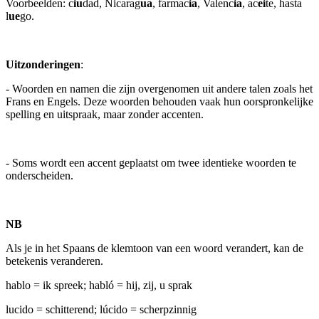
Voorbeelden: c
iu
dad, Nicarag
ua
, farmac
ia
, Valenc
ia
, ac
ei
te, hasta
l
ue
go.
Uitzonderingen
:
- Woorden en namen die zijn overgenomen uit andere talen zoals het
Frans en Engels. Deze woorden behouden vaak hun oorspronkelijke
spelling en uitspraak, maar zonder accenten.
- Soms wordt een accent geplaatst om twee identieke woorden te
onderscheiden.
NB
Als je in het Spaans de klemtoon van een woord verandert, kan de
betekenis veranderen.
hablo = ik spreek; habló = hij, zij, u sprak
lucido = schitterend; lúcido = scherpzinnig