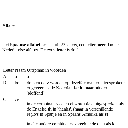
Alfabet
Het
Spaanse alfabet
bestaat uit 27 letters, een letter meer dan het
Nederlandse alfabet. De extra letter is de ñ.
Letter
Naam
Uitspraak in woorden
A
a
a
B
be
de b en de v worden op dezelfde manier uitgesproken:
ongeveer als de Nederlandse
b
, maar minder
'ploffend'
C
ce
in de combinaties ce en ci wordt de c uitgesproken als
de Engelse
th
in 'thanks'. (maar in verschillende
regio's in Spanje en in Spaans-Amerika als
s
)
in alle andere combinaties spreek je de c uit als
k