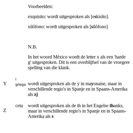
Voorbeelden:
exquisito: wordt uitgesproken als [e
s
kisíto].
xilófono: wordt uitgesproken als [
s
ilófono]
N.B.
In het woord México wordt de letter x als een 'harde
g' uitgesproken. Dit is een overblijfsel van de vroegere
spelling van die klank.
i
Y
wordt uitgesproken als de y in ma
y
onaise, maar in
griega
verschillende regio's in Spanje en in Spaans-Amerika
als
zj
ceta
wordt uitgesproken als de th in het Engelse
th
anks,
Z
maar in verschillende regio's in Spanje en in Spaans-
Amerika als
s