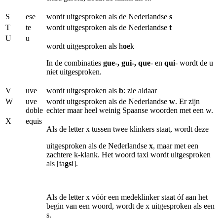
S
ese
wordt uitgesproken als de Nederlandse
s
T
te
wordt uitgesproken als de Nederlandse
t
U
u
wordt uitgesproken als h
oe
k
In de combinaties
gue-, gui-, que
- en
qui
- wordt de u
niet uitgesproken.
V
uve
wordt uitgesproken als
b
: zie aldaar
W
uve
wordt uitgesproken als de Nederlandse
w
. Er zijn
doble
echter maar heel weinig Spaanse woorden met een w.
X
equis
Als de letter x tussen twee klinkers staat, wordt deze
uitgesproken als de Nederlandse
x
, maar met een
zachtere k-klank. Het woord taxi wordt uitgesproken
als [ta
gs
i].
Als de letter x vóór een medeklinker staat óf aan het
begin van een woord, wordt de x uitgesproken als een
s.