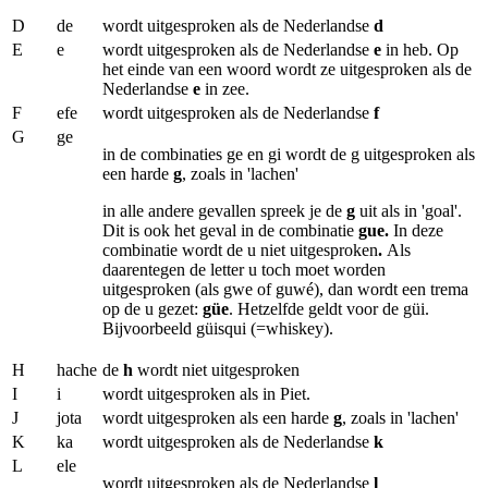
D
de
wordt uitgesproken als de Nederlandse
d
E
e
wordt uitgesproken als de Nederlandse
e
in heb. Op
het einde van een woord wordt ze uitgesproken als de
Nederlandse
e
in zee.
F
efe
wordt uitgesproken als de Nederlandse
f
G
ge
in de combinaties ge en gi wordt de g uitgesproken als
een harde
g
, zoals in 'lachen'
in alle andere gevallen spreek je de
g
uit als in 'goal'.
Dit is ook het geval in de combinatie
gue.
In deze
combinatie wordt de u niet uitgesproken
.
Als
daarentegen de letter u toch moet worden
uitgesproken (als gwe of guwé), dan wordt een trema
op de u gezet:
güe
. Hetzelfde geldt voor de güi.
Bijvoorbeeld güisqui (=whiskey).
H
hache
de
h
wordt niet uitgesproken
I
i
wordt uitgesproken als in Piet.
J
jota
wordt uitgesproken als een harde
g
, zoals in 'lachen'
K
ka
wordt uitgesproken als de Nederlandse
k
L
ele
wordt uitgesproken als de Nederlandse
l