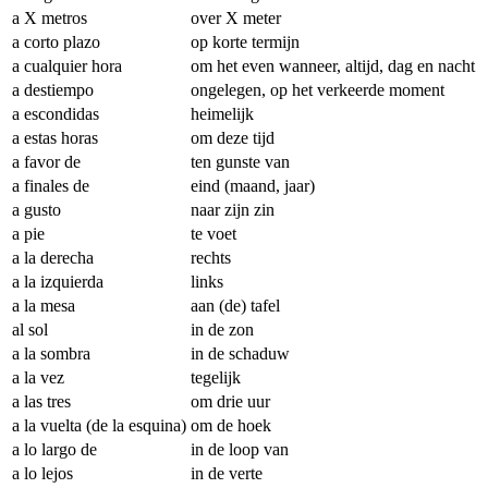
a X metros
over X meter
a corto plazo
op korte termijn
a cualquier hora
om het even wanneer, altijd, dag en nacht
a destiempo
ongelegen, op het verkeerde moment
a escondidas
heimelijk
a estas horas
om deze tijd
a favor de
ten gunste van
a finales de
eind (maand, jaar)
a gusto
naar zijn zin
a pie
te voet
a la derecha
rechts
a la izquierda
links
a la mesa
aan (de) tafel
al sol
in de zon
a la sombra
in de schaduw
a la vez
tegelijk
a las tres
om drie uur
a la vuelta (de la esquina)
om de hoek
a lo largo de
in de loop van
a lo lejos
in de verte