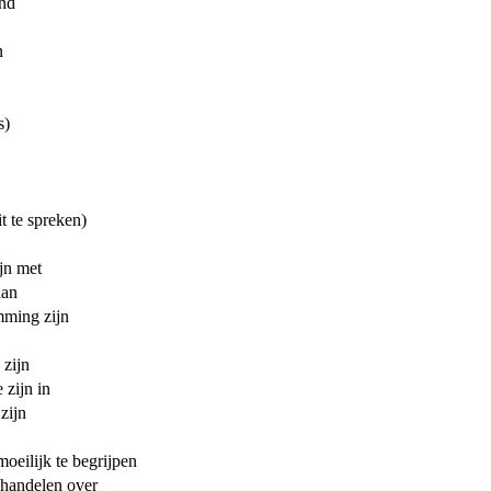
ind
n
s)
it te spreken)
jn met
aan
mming zijn
 zijn
 zijn in
zijn
oeilijk te begrijpen
 handelen over