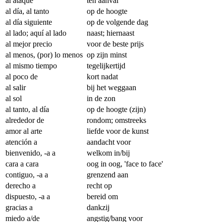
al ataque
ten aanval
al día, al tanto
op de hoogte
al día siguiente
op de volgende dag
al lado; aquí al lado
naast; hiernaast
al mejor precio
voor de beste prijs
al menos, (por) lo menos
op zijn minst
al mismo tiempo
tegelijkertijd
al poco de
kort nadat
al salir
bij het weggaan
al sol
in de zon
al tanto, al día
op de hoogte (zijn)
alrededor de
rondom; omstreeks
amor al arte
liefde voor de kunst
atención a
aandacht voor
bienvenido, -a a
welkom in/bij
cara a cara
oog in oog, 'face to face'
contiguo, -a a
grenzend aan
derecho a
recht op
dispuesto, -a a
bereid om
gracias a
dankzij
miedo a/de
angstig/bang voor