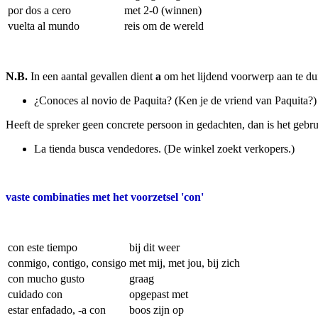
por dos a cero
met 2-0 (winnen)
vuelta al mundo
reis om de wereld
N.B.
In een aantal gevallen dient
a
om het lijdend voorwerp aan te dui
¿Conoces al novio de Paquita? (Ken je de vriend van Paquita?)
Heeft de spreker geen concrete persoon in gedachten, dan is het gebru
La tienda busca vendedores. (De winkel zoekt verkopers.)
vaste combinaties met het voorzetsel '
con'
con este tiempo
bij dit weer
conmigo, contigo, consigo
met mij, met jou, bij zich
con mucho gusto
graag
cuidado con
opgepast met
estar enfadado, -a con
boos zijn op