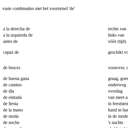
vaste combinaties met het voorzetsel 'de'
a la derecha de
rechts van
a la izquierda de
links van
antes de
vóór (tijd)
capaz de
geschikt v
de bruces
voorover, o
de buena gana
graag, goe
de camino
onderweg
de día
overdag
de entrada
van meet a
de fiesta
in feestst
de la mano
hand in ha
de moda
in de mode
de noche
's nachts