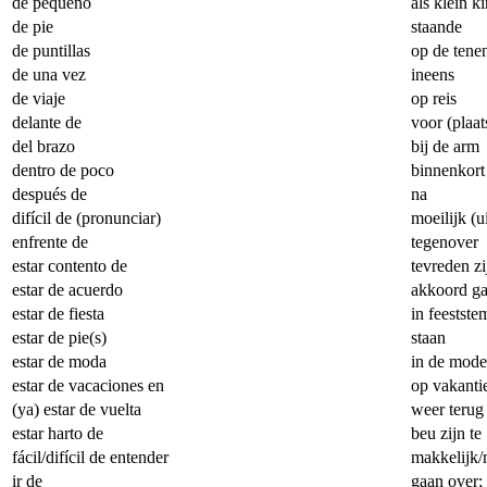
de pequeño
als klein k
de pie
staande
de puntillas
op de tene
de una vez
ineens
de viaje
op reis
delante de
voor (plaat
del brazo
bij de arm
dentro de poco
binnenkort
después de
na
difícil de (pronunciar)
moeilijk (u
enfrente de
tegenover
estar contento de
tevreden zi
estar de acuerdo
akkoord g
estar de fiesta
in feestste
estar de pie(s)
staan
estar de moda
in de mode
estar de vacaciones en
op vakantie
(ya) estar de vuelta
weer terug 
estar harto de
beu zijn te
fácil/difícil de entender
makkelijk/m
ir de
gaan over;