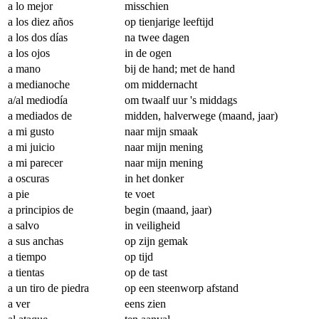
a lo mejor
misschien
a los diez años
op tienjarige leeftijd
a los dos días
na twee dagen
a los ojos
in de ogen
a mano
bij de hand; met de hand
a medianoche
om middernacht
a/al mediodía
om twaalf uur 's middags
a mediados de
midden, halverwege (maand, jaar)
a mi gusto
naar mijn smaak
a mi juicio
naar mijn mening
a mi parecer
naar mijn mening
a oscuras
in het donker
a pie
te voet
a principios de
begin (maand, jaar)
a salvo
in veiligheid
a sus anchas
op zijn gemak
a tiempo
op tijd
a tientas
op de tast
a un tiro de piedra
op een steenworp afstand
a ver
eens zien