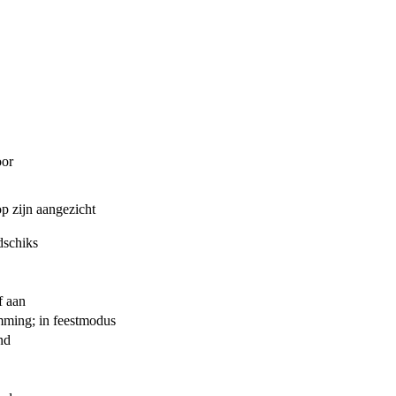
oor
p zijn aangezicht
dschiks
f aan
emming; in feestmodus
nd