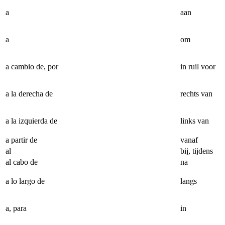
a
aan
a
om
a cambio de, por
in ruil voor
a la derecha de
rechts van
a la izquierda de
links van
a partir de
vanaf
al
bij, tijdens
al cabo de
na
a lo largo de
langs
a, para
in