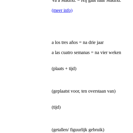
Va a Madrid. = Hij gaat naar Madrid.
(meer info)
a los tres años = na drie jaar
a las cuatro semanas = na vier weken
(plaats + tijd)
(geplaatst voor, ten overstaan van)
(tijd)
(getallen/ figuurlijk gebruik)