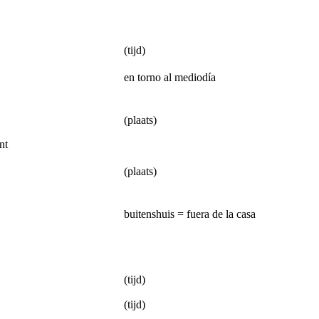
(tijd)
en torno al mediodía
(plaats)
nt
(plaats)
buitenshuis = fuera de la casa
(tijd)
(tijd)