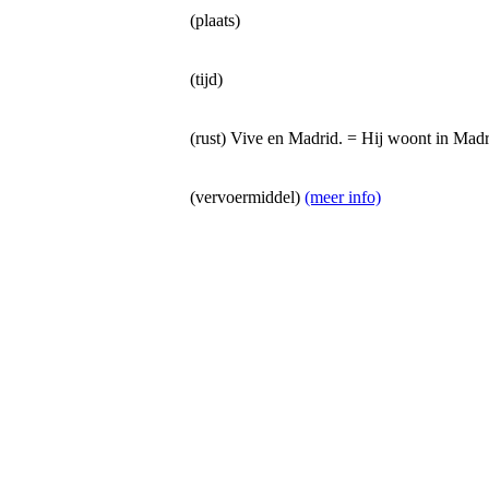
(plaats)
(tijd)
(rust) Vive en Madrid. = Hij woont in Madr
(vervoermiddel)
(meer info)