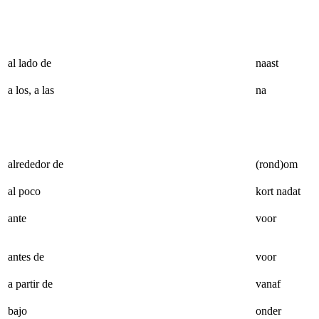
al lado de
naast
a los, a las
na
alrededor de
(rond)om
al poco
kort nadat
ante
voor
antes de
voor
a partir de
vanaf
bajo
onder