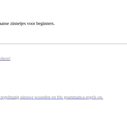
nse zinnetjes voor beginners.
bliem!
og regelmatig nieuwe woorden en fris grammatica-regels op.