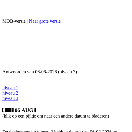
MOB-versie |
Naar grote versie
Antwoorden van 06-08-2026 (niveau 3)
niveau 1
niveau 2
niveau 3
06 AUG
(klik op een pijltje om naar een andere datum te bladeren)
De deelnemers op niveau 3 hebben de test van 06-08-2026 zo