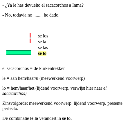
- ¿Ya le has devuelto el sacacorchos a Inma?
- No, todavía no ........ he dado.
se los
se la
se las
se lo
el sacacorchos = de kurkentrekker
le = aan hem/haar/u (meewerkend voorwerp)
lo = hem/haar/het (lijdend voorwerp, verwijst hier naar
el
sacacorchos)
Zinsvolgorde: meewerkend voorwerp, lijdend voorwerp, presente
perfecto.
De combinatie
le lo
verandert in
se lo.