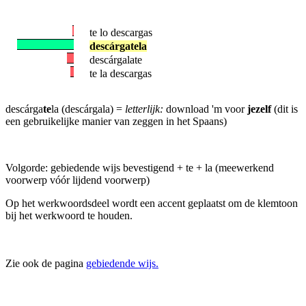
te lo descargas
descárgatela
descárgalate
te la descargas
descárga
te
la (descárgala) =
letterlijk:
download 'm voor
jezelf
(dit is
een gebruikelijke manier van zeggen in het Spaans)
Volgorde: gebiedende wijs bevestigend + te + la (meewerkend
voorwerp vóór lijdend voorwerp)
Op het werkwoordsdeel wordt een accent geplaatst om de klemtoon
bij het werkwoord te houden.
Zie ook de pagina
gebiedende wijs.