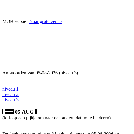
MOB-versie |
Naar grote versie
Antwoorden van 05-08-2026 (niveau 3)
niveau 1
niveau 2
niveau 3
05 AUG
(klik op een pijltje om naar een andere datum te bladeren)
De deelnemers op niveau 3 hebben de test van 05-08-2026 zo