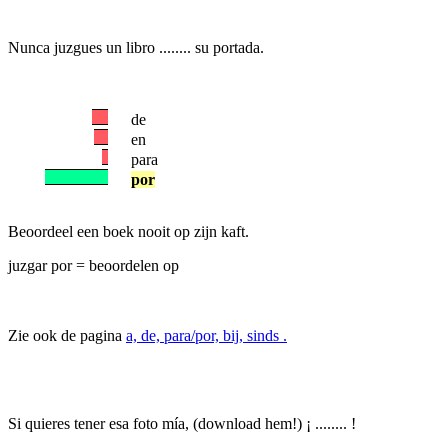
Nunca juzgues un libro ........ su portada.
de
en
para
por
Beoordeel een boek nooit op zijn kaft.
juzgar por = beoordelen op
Zie ook de pagina
a, de, para/por, bij, sinds .
Si quieres tener esa foto mía, (download hem!) ¡ ........ !