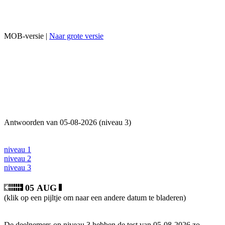
MOB-versie |
Naar grote versie
Antwoorden van 05-08-2026 (niveau 3)
niveau 1
niveau 2
niveau 3
05 AUG
(klik op een pijltje om naar een andere datum te bladeren)
De deelnemers op niveau 3 hebben de test van 05-08-2026 zo