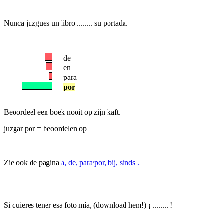
Nunca juzgues un libro ........ su portada.
de
en
para
por
Beoordeel een boek nooit op zijn kaft.
juzgar por = beoordelen op
Zie ook de pagina
a, de, para/por, bij, sinds .
Si quieres tener esa foto mía, (download hem!) ¡ ........ !