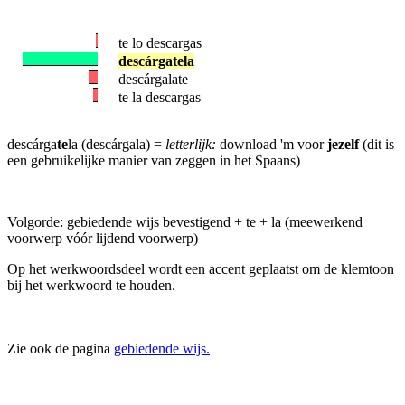
te lo descargas
descárgatela
descárgalate
te la descargas
descárga
te
la (descárgala) =
letterlijk:
download 'm voor
jezelf
(dit is
een gebruikelijke manier van zeggen in het Spaans)
Volgorde: gebiedende wijs bevestigend + te + la (meewerkend
voorwerp vóór lijdend voorwerp)
Op het werkwoordsdeel wordt een accent geplaatst om de klemtoon
bij het werkwoord te houden.
Zie ook de pagina
gebiedende wijs.