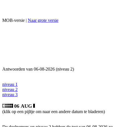
MOB-versie |
Naar grote versie
Antwoorden van 06-08-2026 (niveau 2)
niveau 1
niveau 2
niveau 3
06 AUG
(klik op een pijltje om naar een andere datum te bladeren)
De deelnemers op niveau 2 hebben de test van 06-08-2026 zo