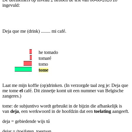
ingevuld:
Deja que me (drink) ........ mi café.
he tomado
tomaré
tomo
tome
Laat me mijn koffie (op)drinken. (In verzorgde taal zeg je: Deja que
me tome
el
café. Dit zinnetje komt uit een nummer van Belgische
zangeres.)
tome: de subjuntivo wordt gebruikt in de bijzin die afhankelijk is
van
deja
, een werkwoord in de hoofdzin dat een
toelating
aangeeft.
deja = gebiedende wijs tú
dejar = (toe)laten, toestaan