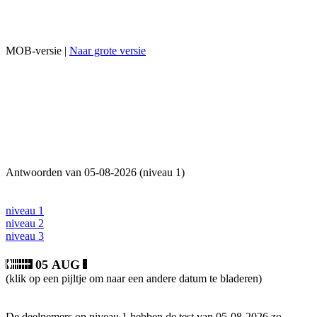
MOB-versie |
Naar grote versie
Antwoorden van 05-08-2026 (niveau 1)
niveau 1
niveau 2
niveau 3
05 AUG
(klik op een pijltje om naar een andere datum te bladeren)
De deelnemers op niveau 1 hebben de test van 05-08-2026 zo