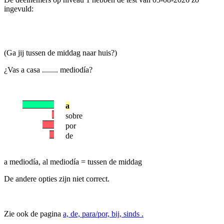
ingevuld:
(Ga jij tussen de middag naar huis?)
¿Vas a casa ........ mediodía?
a
sobre
por
de
a mediodía, al mediodía = tussen de middag
De andere opties zijn niet correct.
Zie ook de pagina
a, de, para/por, bij, sinds .