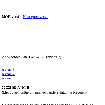
MOB-versie |
Naar grote versie
Antwoorden van 06-08-2026 (niveau 2)
niveau 1
niveau 2
niveau 3
06 AUG
(klik op een pijltje om naar een andere datum te bladeren)
De deelnemers op niveau 2 hebben de test van 06-08-2026 zo