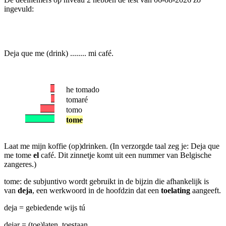
ingevuld:
Deja que me (drink) ........ mi café.
he tomado
tomaré
tomo
tome
Laat me mijn koffie (op)drinken. (In verzorgde taal zeg je: Deja que
me tome
el
café. Dit zinnetje komt uit een nummer van Belgische
zangeres.)
tome: de subjuntivo wordt gebruikt in de bijzin die afhankelijk is
van
deja
, een werkwoord in de hoofdzin dat een
toelating
aangeeft.
deja = gebiedende wijs tú
dejar = (toe)laten, toestaan