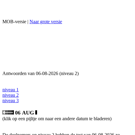
MOB-versie |
Naar grote versie
Antwoorden van 06-08-2026 (niveau 2)
niveau 1
niveau 2
niveau 3
06 AUG
(klik op een pijltje om naar een andere datum te bladeren)
De deelnemers op niveau 2 hebben de test van 06-08-2026 zo