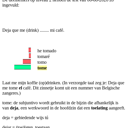
ingevuld:
Deja que me (drink) ........ mi café.
he tomado
tomaré
tomo
tome
Laat me mijn koffie (op)drinken. (In verzorgde taal zeg je: Deja que
me tome
el
café. Dit zinnetje komt uit een nummer van Belgische
zangeres.)
tome: de subjuntivo wordt gebruikt in de bijzin die afhankelijk is
van
deja
, een werkwoord in de hoofdzin dat een
toelating
aangeeft.
deja = gebiedende wijs tú
dejar = (toe)laten, toestaan