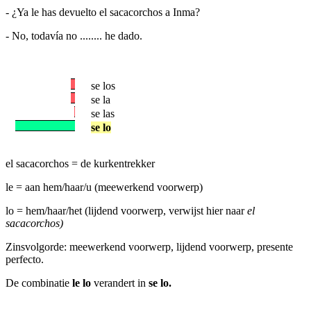
- ¿Ya le has devuelto el sacacorchos a Inma?
- No, todavía no ........ he dado.
se los
se la
se las
se lo
el sacacorchos = de kurkentrekker
le = aan hem/haar/u (meewerkend voorwerp)
lo = hem/haar/het (lijdend voorwerp, verwijst hier naar
el
sacacorchos)
Zinsvolgorde: meewerkend voorwerp, lijdend voorwerp, presente
perfecto.
De combinatie
le lo
verandert in
se lo.