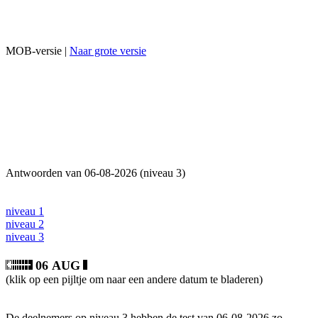
MOB-versie |
Naar grote versie
Antwoorden van 06-08-2026 (niveau 3)
niveau 1
niveau 2
niveau 3
06 AUG
(klik op een pijltje om naar een andere datum te bladeren)
De deelnemers op niveau 3 hebben de test van 06-08-2026 zo