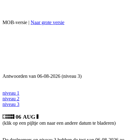
MOB-versie |
Naar grote versie
Antwoorden van 06-08-2026 (niveau 3)
niveau 1
niveau 2
niveau 3
06 AUG
(klik op een pijltje om naar een andere datum te bladeren)
De deelnemers op niveau 3 hebben de test van 06-08-2026 zo