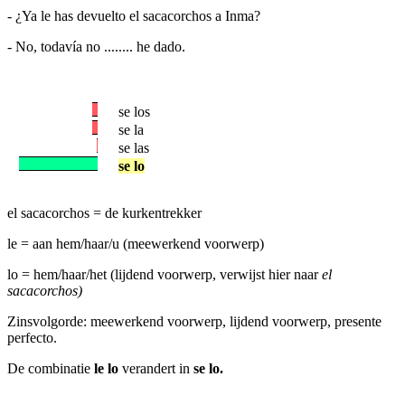
- ¿Ya le has devuelto el sacacorchos a Inma?
- No, todavía no ........ he dado.
se los
se la
se las
se lo
el sacacorchos = de kurkentrekker
le = aan hem/haar/u (meewerkend voorwerp)
lo = hem/haar/het (lijdend voorwerp, verwijst hier naar
el
sacacorchos)
Zinsvolgorde: meewerkend voorwerp, lijdend voorwerp, presente
perfecto.
De combinatie
le lo
verandert in
se lo.