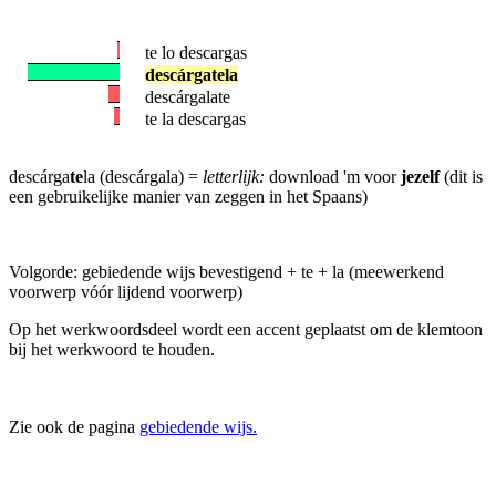
te lo descargas
descárgatela
descárgalate
te la descargas
descárga
te
la (descárgala) =
letterlijk:
download 'm voor
jezelf
(dit is
een gebruikelijke manier van zeggen in het Spaans)
Volgorde: gebiedende wijs bevestigend + te + la (meewerkend
voorwerp vóór lijdend voorwerp)
Op het werkwoordsdeel wordt een accent geplaatst om de klemtoon
bij het werkwoord te houden.
Zie ook de pagina
gebiedende wijs.