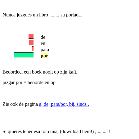
Nunca juzgues un libro ........ su portada.
de
en
para
por
Beoordeel een boek nooit op zijn kaft.
juzgar por = beoordelen op
Zie ook de pagina
a, de, para/por, bij, sinds .
Si quieres tener esa foto mía, (download hem!) ¡ ........ !