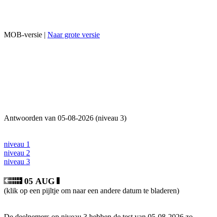
MOB-versie |
Naar grote versie
Antwoorden van 05-08-2026 (niveau 3)
niveau 1
niveau 2
niveau 3
05 AUG
(klik op een pijltje om naar een andere datum te bladeren)
De deelnemers op niveau 3 hebben de test van 05-08-2026 zo