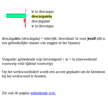
te lo descargas
descárgatela
descárgalate
te la descargas
descárga
te
la (descárgala) =
letterlijk:
download 'm voor
jezelf
(dit is
een gebruikelijke manier van zeggen in het Spaans)
Volgorde: gebiedende wijs bevestigend + te + la (meewerkend
voorwerp vóór lijdend voorwerp)
Op het werkwoordsdeel wordt een accent geplaatst om de klemtoon
bij het werkwoord te houden.
Zie ook de pagina
gebiedende wijs.