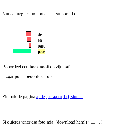
Nunca juzgues un libro ........ su portada.
de
en
para
por
Beoordeel een boek nooit op zijn kaft.
juzgar por = beoordelen op
Zie ook de pagina
a, de, para/por, bij, sinds .
Si quieres tener esa foto mía, (download hem!) ¡ ........ !