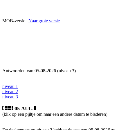
MOB-versie |
Naar grote versie
Antwoorden van 05-08-2026 (niveau 3)
niveau 1
niveau 2
niveau 3
05 AUG
(klik op een pijltje om naar een andere datum te bladeren)
De deelnemers op niveau 3 hebben de test van 05-08-2026 zo