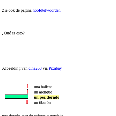
Zie ook de pagina
hoofdtelwoorden.
¿Qué es esto?
Afbeelding van
dina263
via
Pixabay
una ballena
un arenque
un pez dorado
un tiburón
pez dorado, pez de colores = goudvis