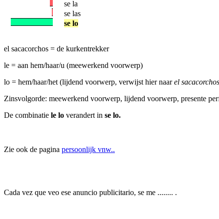
se la
se las
se lo
el sacacorchos = de kurkentrekker
le = aan hem/haar/u (meewerkend voorwerp)
lo = hem/haar/het (lijdend voorwerp, verwijst hier naar
el sacacorcho
Zinsvolgorde: meewerkend voorwerp, lijdend voorwerp, presente perf
De combinatie
le lo
verandert in
se lo.
Zie ook de pagina
persoonlijk vnw..
Cada vez que veo ese anuncio publicitario, se me ........ .