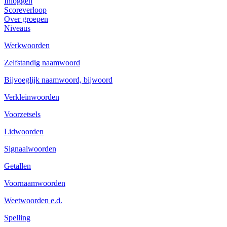
Inloggen
Scoreverloop
Over groepen
Niveaus
Werkwoorden
Zelfstandig naamwoord
Bijvoeglijk naamwoord, bijwoord
Verkleinwoorden
Voorzetsels
Lidwoorden
Signaalwoorden
Getallen
Voornaamwoorden
Weetwoorden e.d.
Spelling