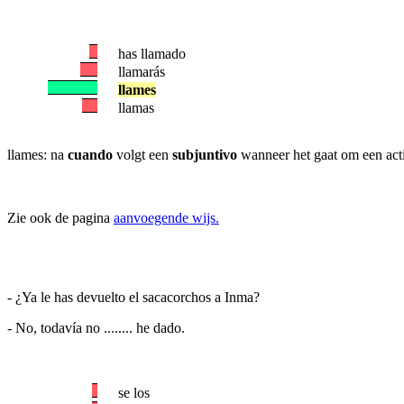
has llamado
llamarás
llames
llamas
llames: na
cuando
volgt een
subjuntivo
wanneer het gaat om een acti
Zie ook de pagina
aanvoegende wijs.
- ¿Ya le has devuelto el sacacorchos a Inma?
- No, todavía no ........ he dado.
se los