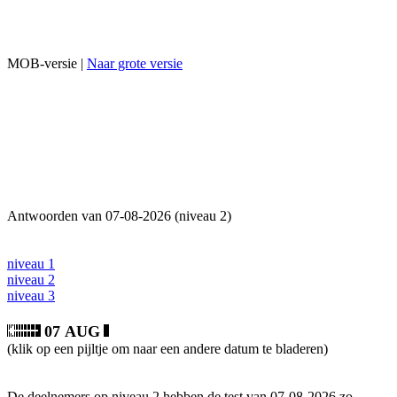
MOB-versie |
Naar grote versie
Antwoorden van 07-08-2026 (niveau 2)
niveau 1
niveau 2
niveau 3
07 AUG
(klik op een pijltje om naar een andere datum te bladeren)
De deelnemers op niveau 2 hebben de test van 07-08-2026 zo