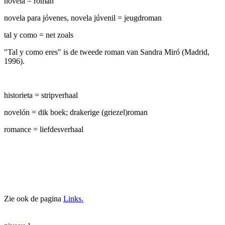
novela = roman
novela para jóvenes, novela júvenil = jeugdroman
tal y como = net zoals
"Tal y como eres" is de tweede roman van Sandra Miró (Madrid,
1996).
historieta = stripverhaal
novelón = dik boek; drakerige (griezel)roman
romance = liefdesverhaal
Zie ook de pagina
Links.