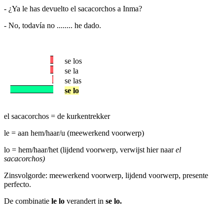
- ¿Ya le has devuelto el sacacorchos a Inma?
- No, todavía no ........ he dado.
se los
se la
se las
se lo
el sacacorchos = de kurkentrekker
le = aan hem/haar/u (meewerkend voorwerp)
lo = hem/haar/het (lijdend voorwerp, verwijst hier naar
el
sacacorchos)
Zinsvolgorde: meewerkend voorwerp, lijdend voorwerp, presente
perfecto.
De combinatie
le lo
verandert in
se lo.