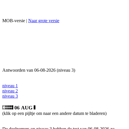
MOB-versie |
Naar grote versie
Antwoorden van 06-08-2026 (niveau 3)
niveau 1
niveau 2
niveau 3
06 AUG
(klik op een pijltje om naar een andere datum te bladeren)
De deelnemers op niveau 3 hebben de test van 06-08-2026 zo