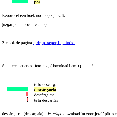
por
Beoordeel een boek nooit op zijn kaft.
juzgar por = beoordelen op
Zie ook de pagina
a, de, para/por, bij, sinds .
Si quieres tener esa foto mía, (download hem!) ¡ ........ !
te lo descargas
descárgatela
descárgalate
te la descargas
descárga
te
la (descárgala) =
letterlijk:
download 'm voor
jezelf
(dit is