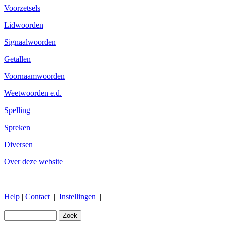
Voorzetsels
Lidwoorden
Signaalwoorden
Getallen
Voornaamwoorden
Weetwoorden e.d.
Spelling
Spreken
Diversen
Over deze website
Help
|
Contact
|
Instellingen
|