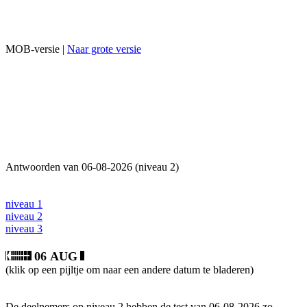
MOB-versie |
Naar grote versie
Antwoorden van 06-08-2026 (niveau 2)
niveau 1
niveau 2
niveau 3
06 AUG
(klik op een pijltje om naar een andere datum te bladeren)
De deelnemers op niveau 2 hebben de test van 06-08-2026 zo