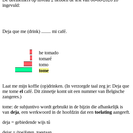
ingevuld:
Deja que me (drink) ........ mi café.
he tomado
tomaré
tomo
tome
Laat me mijn koffie (op)drinken. (In verzorgde taal zeg je: Deja que
me tome
el
café. Dit zinnetje komt uit een nummer van Belgische
zangeres.)
tome: de subjuntivo wordt gebruikt in de bijzin die afhankelijk is
van
deja
, een werkwoord in de hoofdzin dat een
toelating
aangeeft.
deja = gebiedende wijs tú
dejar = (toe)laten, toestaan