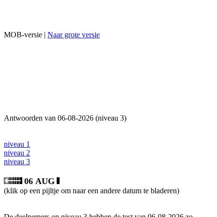
MOB-versie |
Naar grote versie
Antwoorden van 06-08-2026 (niveau 3)
niveau 1
niveau 2
niveau 3
06 AUG
(klik op een pijltje om naar een andere datum te bladeren)
De deelnemers op niveau 3 hebben de test van 06-08-2026 zo