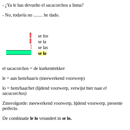
- ¿Ya le has devuelto el sacacorchos a Inma?
- No, todavía no ........ he dado.
se los
se la
se las
se lo
el sacacorchos = de kurkentrekker
le = aan hem/haar/u (meewerkend voorwerp)
lo = hem/haar/het (lijdend voorwerp, verwijst hier naar
el
sacacorchos)
Zinsvolgorde: meewerkend voorwerp, lijdend voorwerp, presente
perfecto.
De combinatie
le lo
verandert in
se lo.