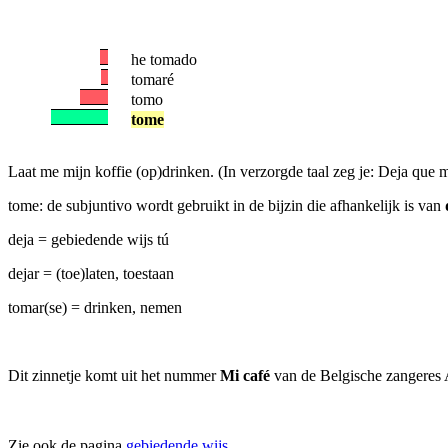
he tomado
tomaré
tomo
tome
Laat me mijn koffie (op)drinken. (In verzorgde taal zeg je: Deja que
tome: de subjuntivo wordt gebruikt in de bijzin die afhankelijk is van
deja = gebiedende wijs tú
dejar = (toe)laten, toestaan
tomar(se) = drinken, nemen
Dit zinnetje komt uit het nummer
Mi café
van de Belgische zangeres 
Zie ook de pagina
gebiedende wijs.