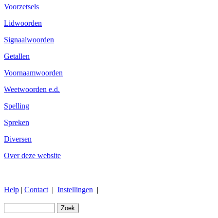
Voorzetsels
Lidwoorden
Signaalwoorden
Getallen
Voornaamwoorden
Weetwoorden e.d.
Spelling
Spreken
Diversen
Over deze website
Help
|
Contact
|
Instellingen
|