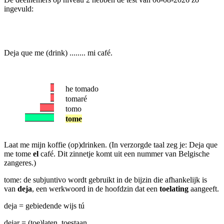
ingevuld:
Deja que me (drink) ........ mi café.
he tomado
tomaré
tomo
tome
Laat me mijn koffie (op)drinken. (In verzorgde taal zeg je: Deja que
me tome
el
café. Dit zinnetje komt uit een nummer van Belgische
zangeres.)
tome: de subjuntivo wordt gebruikt in de bijzin die afhankelijk is
van
deja
, een werkwoord in de hoofdzin dat een
toelating
aangeeft.
deja = gebiedende wijs tú
dejar = (toe)laten, toestaan