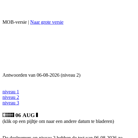
MOB-versie |
Naar grote versie
Antwoorden van 06-08-2026 (niveau 2)
niveau 1
niveau 2
niveau 3
06 AUG
(klik op een pijltje om naar een andere datum te bladeren)
De deelnemers op niveau 2 hebben de test van 06-08-2026 zo