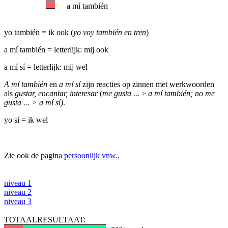
a mí también
yo también = ik ook (
yo voy también en tren
)
a mí también = letterlijk: mij ook
a mí sí = letterlijk: mij wel
A mí también
en
a mí sí
zijn reacties op zinnen met werkwoorden
als
gustar, encantar, interesar
(
me gusta ...
>
a mí también; no me
gusta ... > a mí sí)
.
yo sí = ik wel
Zie ook de pagina
persoonlijk vnw..
niveau 1
niveau 2
niveau 3
TOTAALRESULTAAT: