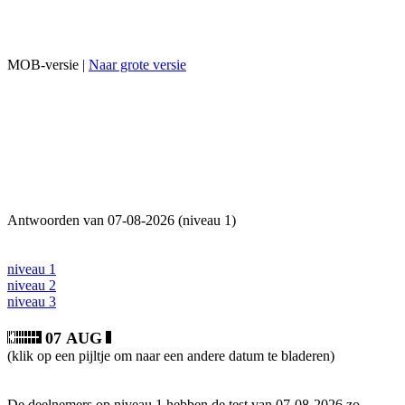
MOB-versie |
Naar grote versie
Antwoorden van 07-08-2026 (niveau 1)
niveau 1
niveau 2
niveau 3
07 AUG
(klik op een pijltje om naar een andere datum te bladeren)
De deelnemers op niveau 1 hebben de test van 07-08-2026 zo