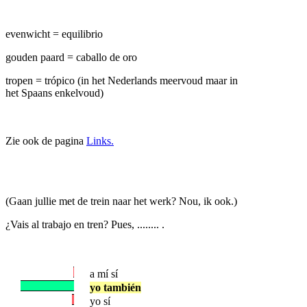
evenwicht = equilibrio
gouden paard = caballo de oro
tropen = trópico (in het Nederlands meervoud maar in
het Spaans enkelvoud)
Zie ook de pagina
Links.
(Gaan jullie met de trein naar het werk? Nou, ik ook.)
¿Vais al trabajo en tren? Pues, ........ .
a mí sí
yo también
yo sí