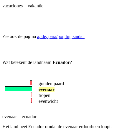
vacaciones = vakantie
Zie ook de pagina
a, de, para/por, bij, sinds .
Wat betekent de landnaam
Ecuador
?
gouden paard
evenaar
tropen
evenwicht
evenaar = ecuador
Het land heet Ecuador omdat de evenaar erdoorheen loopt.