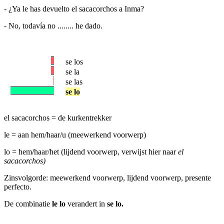
- ¿Ya le has devuelto el sacacorchos a Inma?
- No, todavía no ........ he dado.
se los
se la
se las
se lo
el sacacorchos = de kurkentrekker
le = aan hem/haar/u (meewerkend voorwerp)
lo = hem/haar/het (lijdend voorwerp, verwijst hier naar
el
sacacorchos)
Zinsvolgorde: meewerkend voorwerp, lijdend voorwerp, presente
perfecto.
De combinatie
le lo
verandert in
se lo.