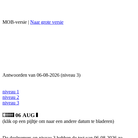
MOB-versie |
Naar grote versie
Antwoorden van 06-08-2026 (niveau 3)
niveau 1
niveau 2
niveau 3
06 AUG
(klik op een pijltje om naar een andere datum te bladeren)
De deelnemers op niveau 3 hebben de test van 06-08-2026 zo