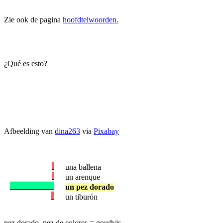
Zie ook de pagina
hoofdtelwoorden.
¿Qué es esto?
Afbeelding van
dina263
via
Pixabay
una ballena
un arenque
un pez dorado
un tiburón
pez dorado, pez de colores = goudvis