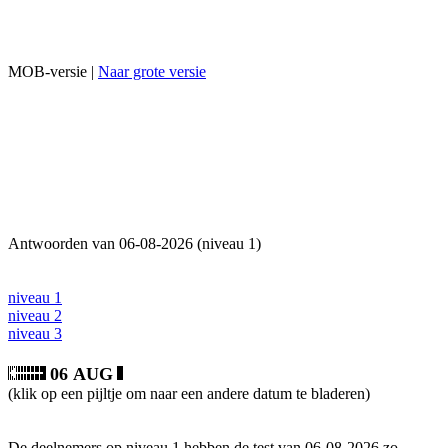
MOB-versie |
Naar grote versie
Antwoorden van 06-08-2026 (niveau 1)
niveau 1
niveau 2
niveau 3
06 AUG
(klik op een pijltje om naar een andere datum te bladeren)
De deelnemers op niveau 1 hebben de test van 06-08-2026 zo