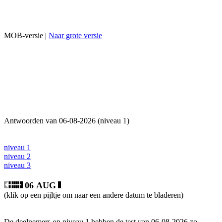
MOB-versie |
Naar grote versie
Antwoorden van 06-08-2026 (niveau 1)
niveau 1
niveau 2
niveau 3
06 AUG
(klik op een pijltje om naar een andere datum te bladeren)
De deelnemers op niveau 1 hebben de test van 06-08-2026 zo