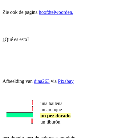
Zie ook de pagina
hoofdtelwoorden.
¿Qué es esto?
Afbeelding van
dina263
via
Pixabay
una ballena
un arenque
un pez dorado
un tiburón
pez dorado, pez de colores = goudvis