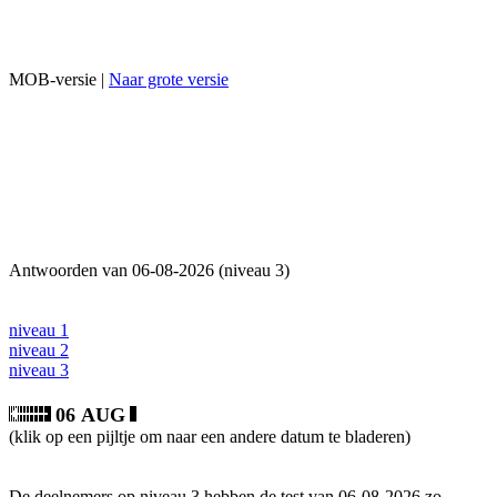
MOB-versie |
Naar grote versie
Antwoorden van 06-08-2026 (niveau 3)
niveau 1
niveau 2
niveau 3
06 AUG
(klik op een pijltje om naar een andere datum te bladeren)
De deelnemers op niveau 3 hebben de test van 06-08-2026 zo