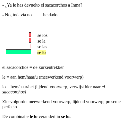
- ¿Ya le has devuelto el sacacorchos a Inma?
- No, todavía no ........ he dado.
se los
se la
se las
se lo
el sacacorchos = de kurkentrekker
le = aan hem/haar/u (meewerkend voorwerp)
lo = hem/haar/het (lijdend voorwerp, verwijst hier naar
el
sacacorchos)
Zinsvolgorde: meewerkend voorwerp, lijdend voorwerp, presente
perfecto.
De combinatie
le lo
verandert in
se lo.