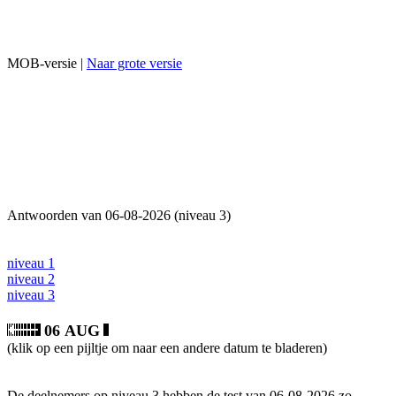
MOB-versie |
Naar grote versie
Antwoorden van 06-08-2026 (niveau 3)
niveau 1
niveau 2
niveau 3
06 AUG
(klik op een pijltje om naar een andere datum te bladeren)
De deelnemers op niveau 3 hebben de test van 06-08-2026 zo