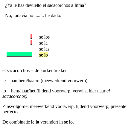
- ¿Ya le has devuelto el sacacorchos a Inma?
- No, todavía no ........ he dado.
se los
se la
se las
se lo
el sacacorchos = de kurkentrekker
le = aan hem/haar/u (meewerkend voorwerp)
lo = hem/haar/het (lijdend voorwerp, verwijst hier naar
el
sacacorchos)
Zinsvolgorde: meewerkend voorwerp, lijdend voorwerp, presente
perfecto.
De combinatie
le lo
verandert in
se lo.