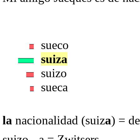
sueco
suiza
suizo
sueca
la
nacionalidad (suiz
a
) = de
suizo, -a = Zwitsers