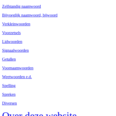
Zelfstandig naamwoord
Bijvoeglijk naamwoord, bijwoord
Verkleinwoorden
Voorzetsels
Lidwoorden
Signaalwoorden
Getallen
Voornaamwoorden
Weetwoorden e.d.
Spelling
Spreken
Diversen
Over deze website