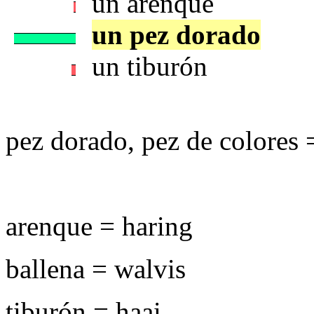
un arenque
un pez dorado
un tiburón
pez dorado, pez de colores 
arenque = haring
ballena = walvis
tiburón = haai