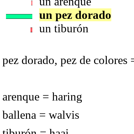
un arenque
un pez dorado
un tiburón
pez dorado, pez de colores 
arenque = haring
ballena = walvis
tiburón = haai