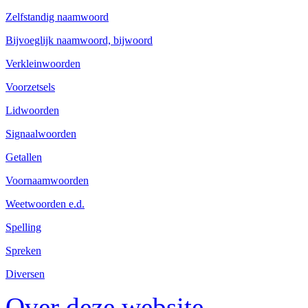
Zelfstandig naamwoord
Bijvoeglijk naamwoord, bijwoord
Verkleinwoorden
Voorzetsels
Lidwoorden
Signaalwoorden
Getallen
Voornaamwoorden
Weetwoorden e.d.
Spelling
Spreken
Diversen
Over deze website