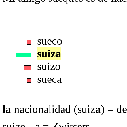
sueco
suiza
suizo
sueca
la
nacionalidad (suiz
a
) = de
suizo, -a = Zwitsers